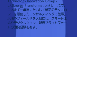
Technology Innovation Group -
EX(Energy Transformation) Unitにて、
エネルギー業界にたいして最新のテクノロ
ジーを駆使したコンサルティングに従事。
現場やフィールドを大切にし、スマート工
場やデジタルツイン、配送プラットフォー
ムの開発経験を有す。
フューチャーアーキテクト株式会社
Technology Innovation Group
Architect 佐藤 和宏 氏
様々な業種・業界のお客様と案件・プロジ