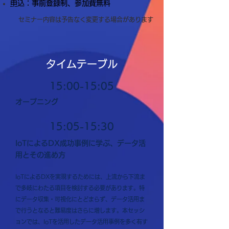
​
申込：事前登録制、参加費無料
セミナー内容は予告なく変更する場合があります
タイムテーブル
15:00-15:05
​オープニング
15:05-15:30
IoTによるDX成功事例に学ぶ、データ活
用とその進め方
IoTによるDXを
実現するためには、上流から下流ま
で多岐にわたる項目を検討する必要があります。特
に
データ収集・可視化にとどまらず、データ活用ま
で行うとなると難易度はさらに増します。本セッシ
ョンでは、IoTを活用したデータ活用事例を多く有す