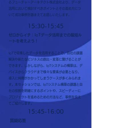
るフューチャーアーキテクト株式会社より、データ
活用において検討すべきポイントとその進め方につ
いて成功事例を踏まえてお話しいたします。
15:30-15:45
ゼロからイチ：IoTデータ活用までの最短ル
ートを考えよう！
IoTで収集したデータを活用することで、自社の課題
解決や新たなビジネスの創出・変革に繋げることが
できます。しかしながら、IoTシステムの構築は、デ
バイスからクラウドまで様々な要素が必要となり、
導入に時間がかかってしまうケースが多くみられま
す。本セッションでは、IoTシステム構築の課題と自
社の役割を明確にするポイントや、スピーディーに
プロジェクトを進めるための方法など、事例を交え
てご紹介します。
15:45
-16:00
質疑応答