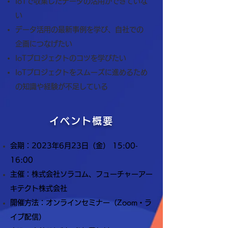
IoTで収集したデータの活用ができていな
い
データ活用の最新事例を学び、自社での
企画につなげたい
IoTプロジェクトのコツを学びたい
IoTプロジェクトをスムーズに進めるため
の知識や経験が不足している
イベント概要
会期：2023年6月23日（金） 15:00‐
16:00
​主催：株式会社ソラコム、フューチャーアー
キテクト株式会社
開催方法：オンラインセミナー（Zoom・ラ
イブ配信）