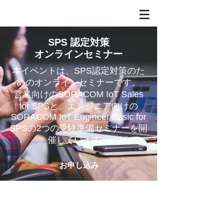
SPS 認定対策
​オンラインセミナー
本イベントは、SPS認定対策のた
めのオンラインセミナーです。
営業向けのSORACOM IoT Sales
for SPSと、エンジニア向けの
SORACOM IoT Engineer Basic for
SPS​の2つの受験準備セミナーを開
催しています。
お申し込み